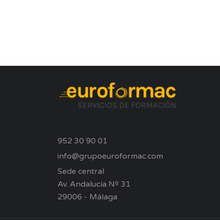
952 30 90 01
info@grupoeuroformac.com
Sede central
Av. Andalucía Nº 31
29006 - Málaga