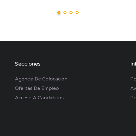
Secciones
In
Agencia De Colocación
Po
Ofertas De Empleo
Av
Acceso A Candidatos
Po