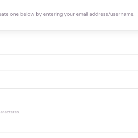
ou don't have an account you can create one below by entering your email address/username.
caracteres.