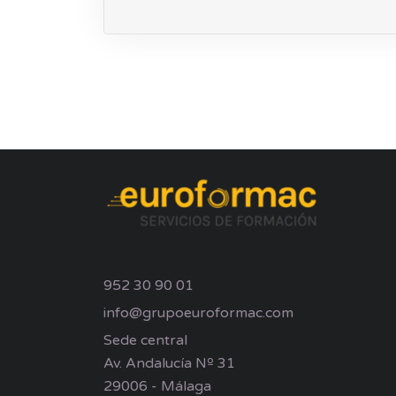
952 30 90 01
info@grupoeuroformac.com
Sede central
Av. Andalucía Nº 31
29006 - Málaga