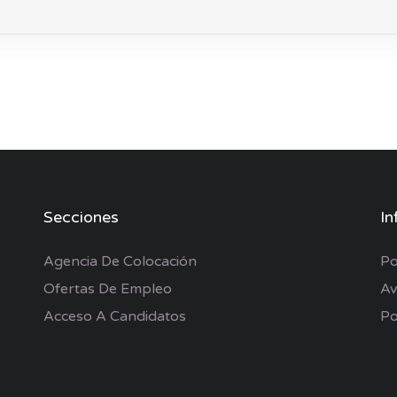
Secciones
In
Agencia De Colocación
Po
Ofertas De Empleo
Av
Acceso A Candidatos
Po