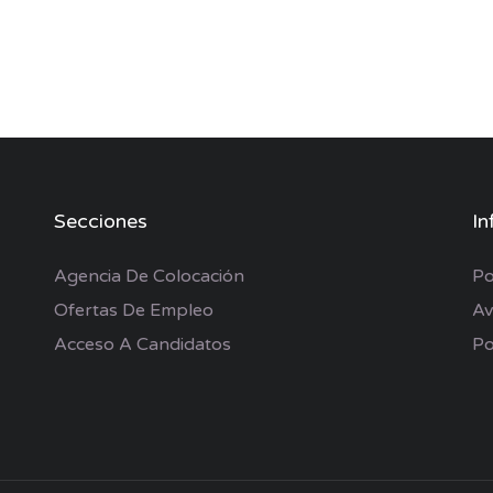
Secciones
In
Agencia De Colocación
Po
Ofertas De Empleo
Av
Acceso A Candidatos
Po