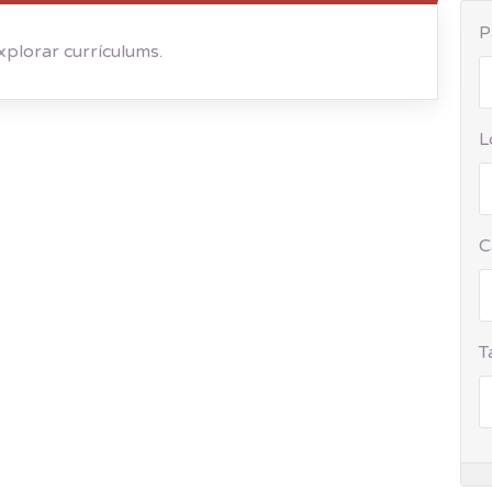
P
xplorar currículums.
L
C
T