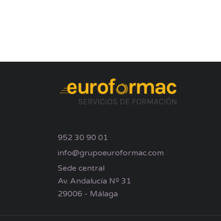
952 30 90 01
info@grupoeuroformac.com
Sede central
Av. Andalucía Nº 31
29006 - Málaga