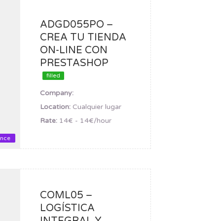
ADGD055PO –
CREA TU TIENDA
ON-LINE CON
PRESTASHOP
filled
Company:
Location:
Cualquier lugar
Rate:
14€ - 14€/hour
ance
COML05 –
LOGÍSTICA