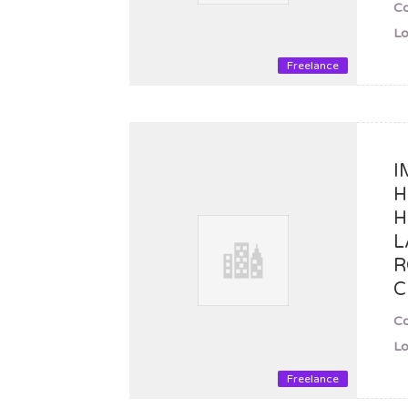
C
Lo
Freelance
I
H
H
L
R
C
C
Lo
Freelance