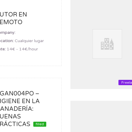
UTOR EN
EMOTO
ompany:
cation:
Cualquier lugar
te:
14€ - 14€/hour
Freel
GAN004PO –
IGIENE EN LA
ANADERÍA:
UENAS
RÁCTICAS
filled