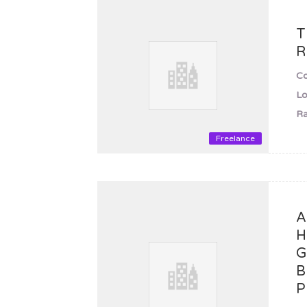
T
R
C
Lo
Ra
Freelance
A
H
G
B
P