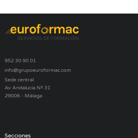
952 30 90 01
info@grupoeuroformac.com
Sede central
Av. Andalucía Nº 31
29006 - Málaga
Secciones