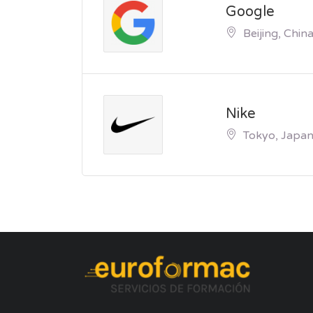
Google
Beijing, Chin
Nike
Tokyo, Japa