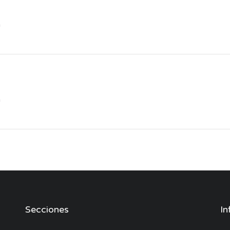
a
n
Secciones
In